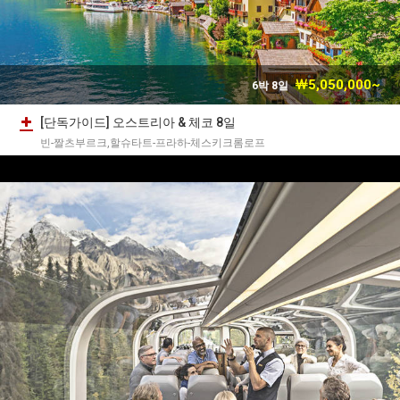
￦5,050,000~
6박 8일
[단독가이드] 오스트리아 & 체코 8일
빈-짤츠부르크,할슈타트-프라하-체스키크롬로프