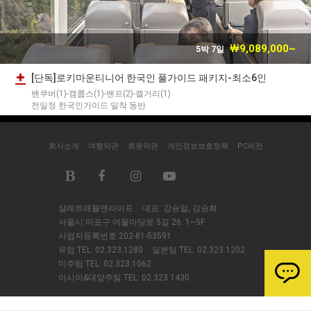
￦9,089,000~
5박 7일
[단독]로키마운티니어 한국인 풀가이드 패키지-최소6인
밴쿠버(1)-캠룹스(1)-밴프(2)-캘거리(1)
전일정 한국인가이드 밀착 동반
회사소개
여행약관
회원약관
개인정보보호정책
PC버전
샬레트래블앤라이프
대표: 강승일, 강승희
서울시 마포구 어울마당로 5길 26. 1~5F
사업자등록번호 202-81-53591
유럽 TEL:
02.323.1280
일본팀 TEL:
02.323.1202
미주팀 TEL:
02.323.1062
아시아&대양주팀 TEL:
02.323.1430