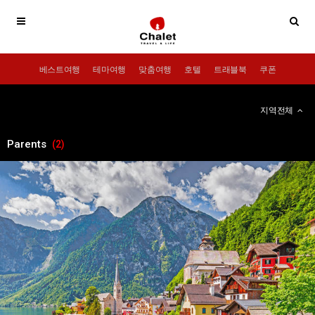
베스트여행
테마여행
맞춤여행
호텔
트래블북
쿠폰
지역전체
Parents
(2)