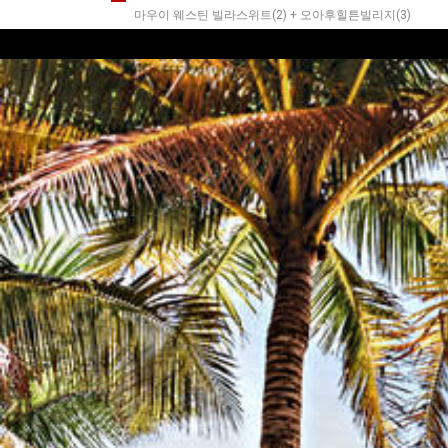
마우이 웨스틴 빌라스위트(2) + 오아후힐튼빌리지(3)