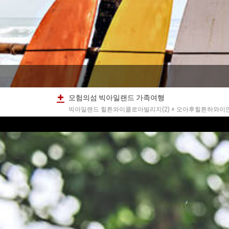
모험의섬 빅아일랜드 가족여행
빅아일랜드 힐튼와이콜로아빌리지(2) + 오아후힐튼하와이안