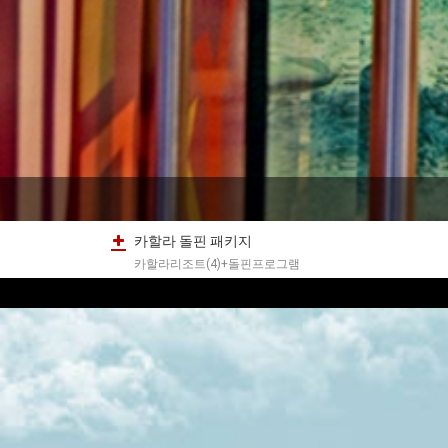
카할라 돌핀 패키지
카할라리조트(4)+돌핀프로그램