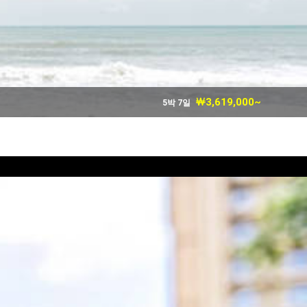
￦3,619,000~
5박 7일