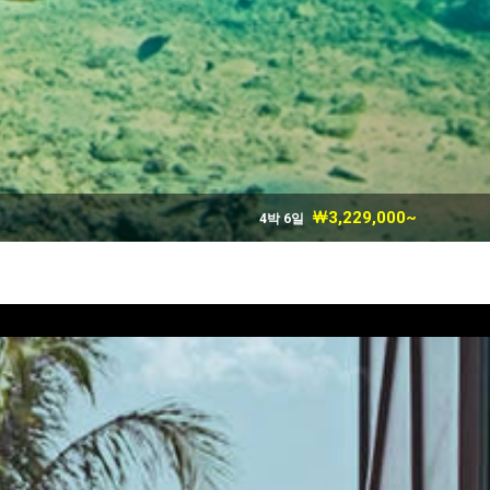
￦3,229,000~
4박 6일