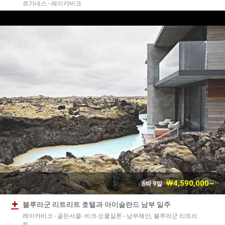
르가네스 - 레이캬비크
￦4,590,000~
6박 9일
블루라군 리트리트 호텔과 아이슬란드 남부 일주
레이캬비크 - 골든서클- 비크-요쿨살론 - 남부해안, 블루라군 리트리
트