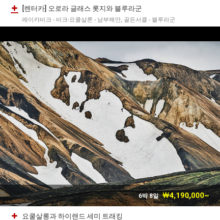
[렌터카] 오로라 글래스 롯지와 블루라군
레이캬비크 - 비크-요쿨살론 - 남부해안, 골든서클 - 블루라군
￦4,190,000~
6박 8일
요쿨살롱과 하이랜드 세미 트래킹