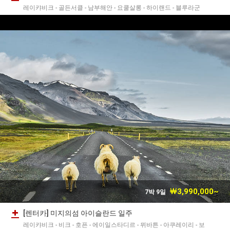
레이캬비크 - 골든서클 - 남부해안 - 요쿨살롱 - 하이랜드 - 블루라군
￦3,990,000~
7박 9일
[렌터카] 미지의섬 아이슬란드 일주
레이캬비크 - 비크 - 호픈 - 에이일스타디르 - 뮈바튼 - 아쿠레이리 - 보