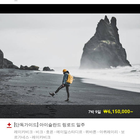
￦6,150,000~
7박 9일
[단독가이드] 아이슬란드 링로드 일주
레이캬비크 - 비크 - 호픈 - 에이일스타디르 - 뮈바튼 - 아퀴레이리 - 보
르가네스 - 레이캬비크