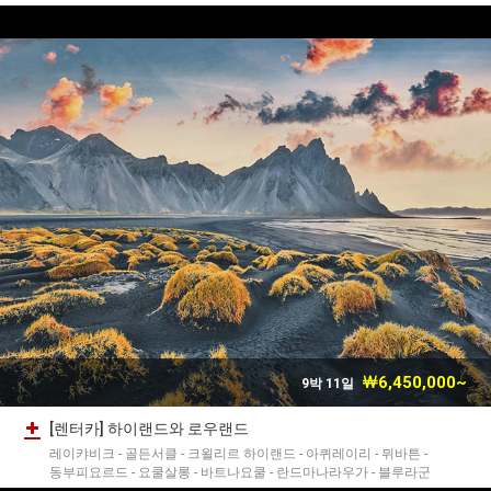
￦6,450,000~
9박 11일
[렌터카] 하이랜드와 로우랜드
레이캬비크 - 골든서클 - 크욀리르 하이랜드 - 아퀴레이리 - 뮈바튼 -
동부피요르드 - 요쿨살롱 - 바트나요쿨 - 란드마나라우가 - 블루라군